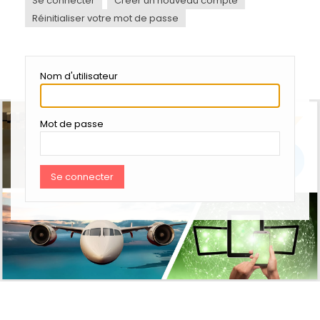
Se connecter
Créer un nouveau compte
ONGLETS
PRINCIPAUX
Réinitialiser votre mot de passe
Nom d'utilisateur
Mot de passe